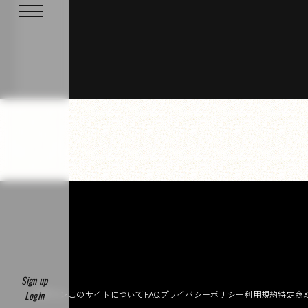
www.shuzo-family.jp/movie/complexcon-insidethecar
Sign up
ログイン
このサイトについて
FAQ
プライバシーポリシー
利用規約
特定商
Login