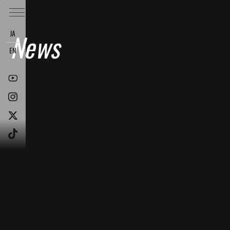
JA
News
EN